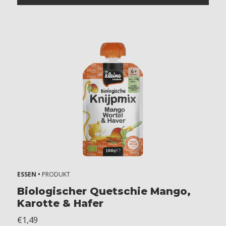
a
Z
o
n
d
e
r
e
i
Z
o
n
d
e
r
ESSEN •
PRODUKT
m
Biologischer Quetschie Mango,
e
l
Karotte & Hafer
k
€1,49