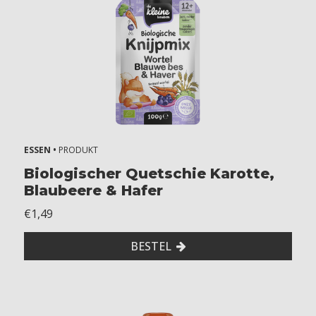
y
e
a
r
s
k
i
d
s
ESSEN •
PRODUKT
A
Biologischer Quetschie Karotte,
Blaubeere & Hafer
l
€1,49
l
e
BESTEL
r
g
i