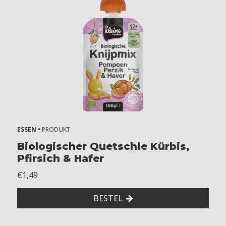
e
ë
n
2
Z
o
n
d
e
r
ESSEN •
PRODUKT
g
l
Biologischer Quetschie Kürbis,
u
Pfirsich & Hafer
t
€1,49
e
n
BESTEL
Z
o