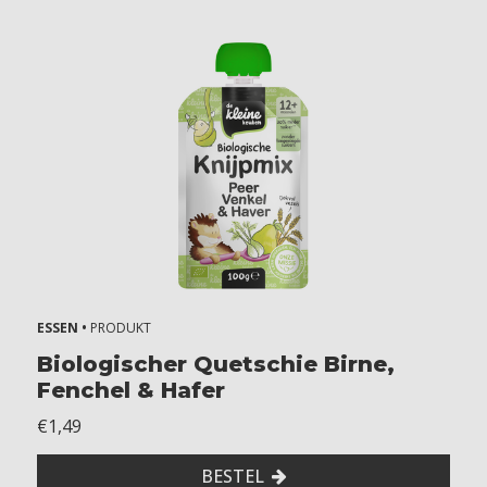
n
d
e
r
l
a
c
t
o
s
e
Z
o
n
ESSEN •
PRODUKT
d
Biologischer Quetschie Birne,
e
Fenchel & Hafer
r
s
€1,49
o
j
BESTEL