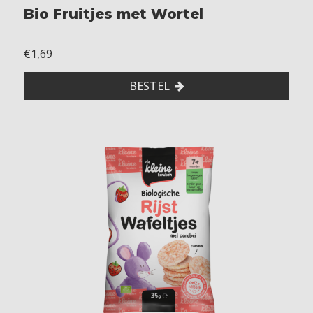
Bio Fruitjes met Wortel
o
s
t
€1,69
e
r
BESTEL
d
-
-
-
-
M
i
l
c
h
-