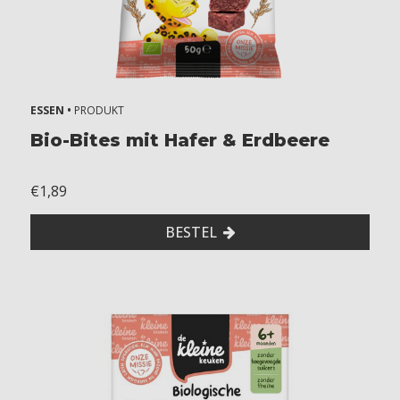
h
s
7
+
m
ESSEN •
PRODUKT
o
Bio-Bites mit Hafer & Erdbeere
n
t
h
€1,89
s
8
BESTEL
+
m
o
n
t
h
s
1