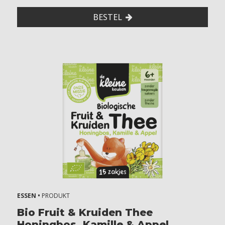
Z
o
BESTEL
n
d
e
r
n
o
t
e
n
Z
o
n
d
e
r
p
ESSEN •
PRODUKT
i
Bio Fruit & Kruiden Thee
n
Honingbos, Kamille & Appel