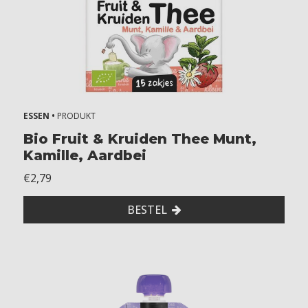
2
+
m
o
n
t
h
ESSEN •
PRODUKT
s
Bio Fruit & Kruiden Thee Munt,
1
Kamille, Aardbei
8
+
€2,79
m
o
BESTEL
n
t
h
s
2
+