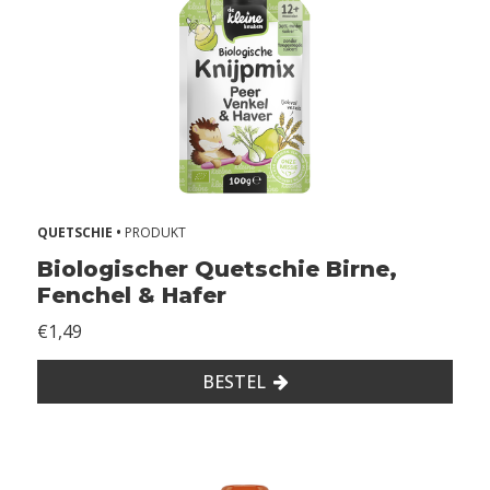
Z
o
n
d
e
r
l
a
c
t
QUETSCHIE •
PRODUKT
o
Biologischer Quetschie Birne,
s
Fenchel & Hafer
e
€1,49
Z
o
BESTEL
n
d
e
r
s