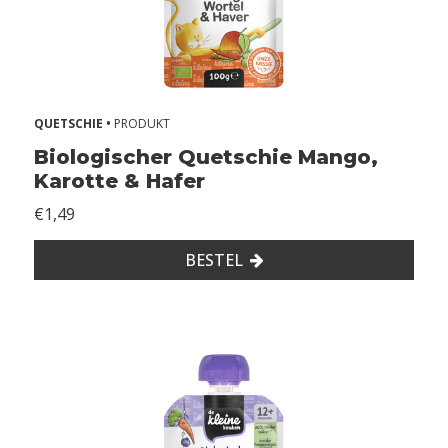
h
s
1
2
+
QUETSCHIE •
PRODUKT
m
Biologischer Quetschie Mango,
o
Karotte & Hafer
n
t
€1,49
h
s
BESTEL
A
l
l
e
r
g