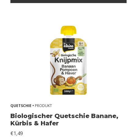
i
n
d
a
Z
o
n
d
e
r
s
e
s
a
m
QUETSCHIE •
PRODUKT
Z
Biologischer Quetschie Banane,
o
Kürbis & Hafer
n
d
€1,49