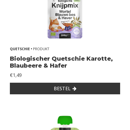
i
e
ë
n
2
QUETSCHIE •
PRODUKT
Z
Biologischer Quetschie Karotte,
o
Blaubeere & Hafer
n
d
€1,49
e
r
BESTEL
g
l
u
t
e
n