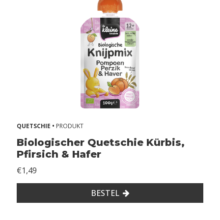
o
j
a
Z
o
n
d
e
r
e
i
QUETSCHIE •
PRODUKT
Z
Biologischer Quetschie Kürbis,
o
Pfirsich & Hafer
n
d
€1,49
e
r
BESTEL
m
e