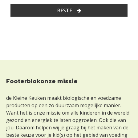
e
r
BESTEL
m
o
s
t
e
r
d
-
Footerblokonze missie
-
Footer
-
de Kleine Keuken maakt biologische en voedzame
-
producten op een zo duurzaam mogelijke manier.
Want het is onze missie om alle kinderen in de wereld
M
gezond en energiek te laten opgroeien. Ook die van
i
l
jou. Daarom helpen wij je graag bij het maken van de
c
beste keuze voor je kid(s) op het gebied van voeding