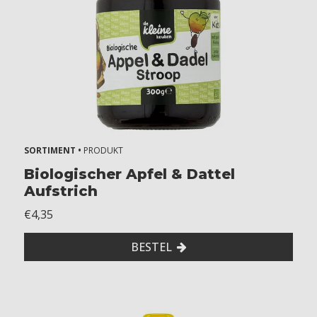
y
e
a
r
s
k
i
d
s
SORTIMENT •
PRODUKT
A
Biologischer Apfel & Dattel
Aufstrich
l
€4,35
l
e
BESTEL
r
g
i