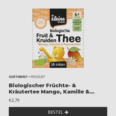
SORTIMENT •
PRODUKT
Biologischer Früchte- &
Kräutertee Mango, Kamille &
Hagebutte
€2,79
BESTEL