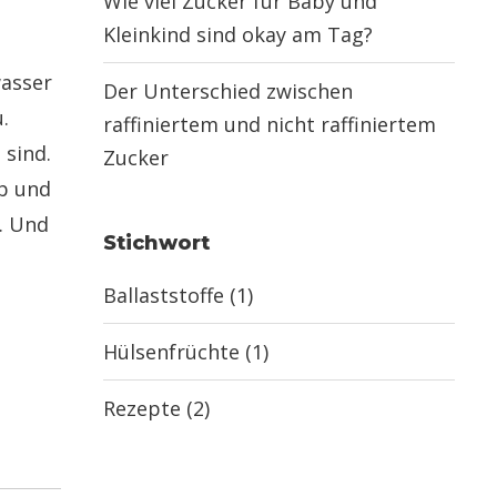
Wie viel Zucker für Baby und
Kleinkind sind okay am Tag?
wasser
Der Unterschied zwischen
.
raffiniertem und nicht raffiniertem
 sind.
Zucker
ab und
. Und
Stichwort
Ballaststoffe
(1)
Hülsenfrüchte
(1)
Rezepte
(2)