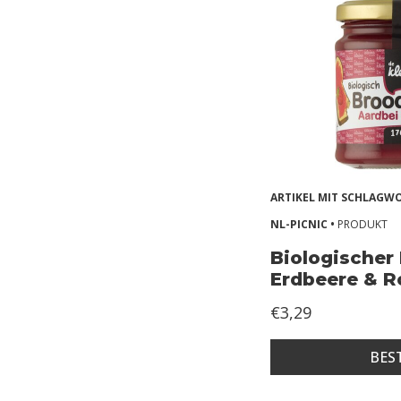
n
d
e
r
g
l
u
ARTIKEL MIT SCHLAG
t
NL-PICNIC •
PRODUKT
e
n
Biologischer
Erdbeere & R
Z
€3,29
o
n
BES
d
e