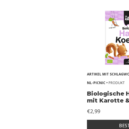
r
l
a
c
t
o
s
e
ARTIKEL MIT SCHLAG
Z
NL-PICNIC •
PRODUKT
o
Biologische 
n
mit Karotte 
d
€2,99
e
r
BES