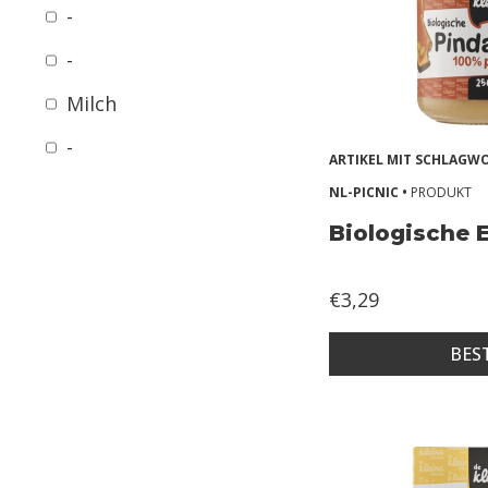
-
h
s
-
1
Milch
8
-
+
ARTIKEL MIT SCHLAG
m
NL-PICNIC •
PRODUKT
o
Biologische 
n
t
€3,29
h
s
BES
k
i
d