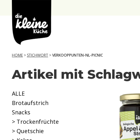
Die
Kleine
Küche
HOME
>
STICHWORT
>
VERKOOPPUNTEN-NL-PICNIC
Artikel mit Schlag
J
a
h
ALLE
r
Brotaufstrich
e
Snacks
> Trockenfrüchte
6
> Quetschie
+