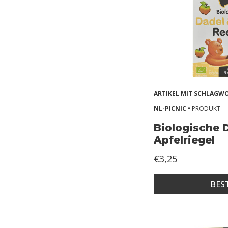
s
A
l
l
e
r
ARTIKEL MIT SCHLAG
g
NL-PICNIC •
PRODUKT
i
Biologische 
e
Apfelriegel
ë
€3,25
n
2
BES
Z
o