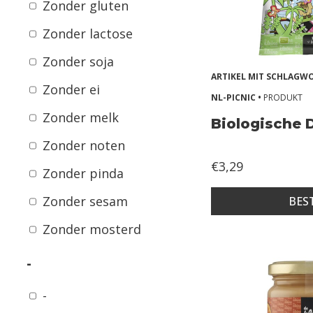
8
Zonder gluten
+
Zonder lactose
m
Zonder soja
o
ARTIKEL MIT SCHLAG
n
Zonder ei
NL-PICNIC •
PRODUKT
t
Zonder melk
Biologische 
h
Zonder noten
s
€3,29
Zonder pinda
1
2
Zonder sesam
BES
+
Zonder mosterd
m
o
-
n
-
t