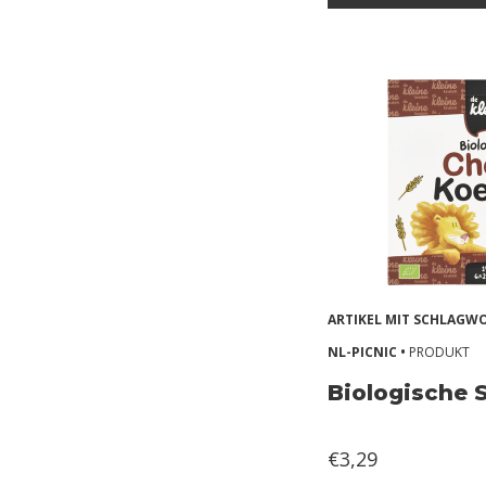
s
o
j
a
Z
o
n
d
e
r
ARTIKEL MIT SCHLAG
e
NL-PICNIC •
PRODUKT
i
Biologische
Z
o
€3,29