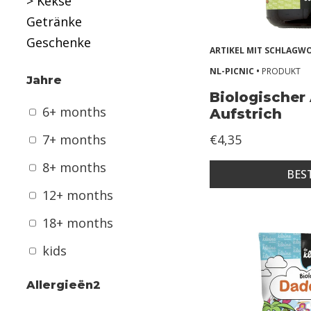
> Kekse
m
Getränke
o
Geschenke
n
ARTIKEL MIT SCHLAG
t
NL-PICNIC •
PRODUKT
Jahre
h
Biologischer 
6+ months
s
Aufstrich
7+ months
€4,35
7
+
8+ months
BES
m
12+ months
o
18+ months
n
t
kids
h
s
Allergieën2