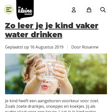
de
Kleine
Keuken
Zo leer je je kind vaker
water drinken
SLUITEN
Geplaatst op
16 Augustus 2019
Door Rosanne
Je kind heeft een aangeboren voorkeur voor zoet.
Zoals zoete drankjes, snoepjes en koekjes. Jij als
ouder staat voor een keuze. Laat je je kind water