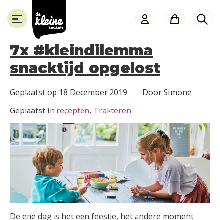
de
Kleine
Keuken
7x #kleindilemma
snacktijd opgelost
SLUITEN
Geplaatst op
18 December 2019
Door Simone
Geplaatst in
recepten
,
Trakteren
De ene dag is het een feestje, het andere moment