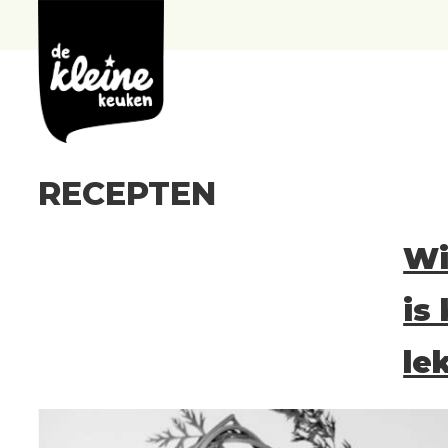
de
Kleine
Keuken
RECEPTEN
Wi
is 
lek