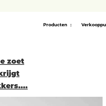
Producten
Verkooppu
e zoet
krijgt
kers....