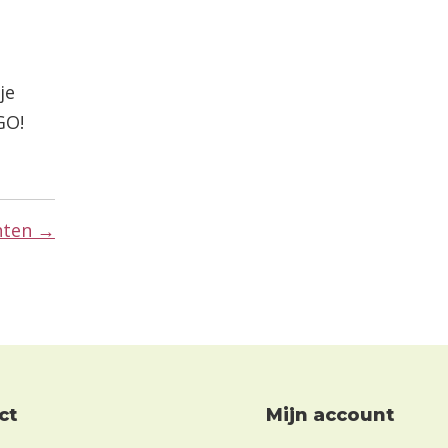
je
 GO!
hten →
ct
Mijn account