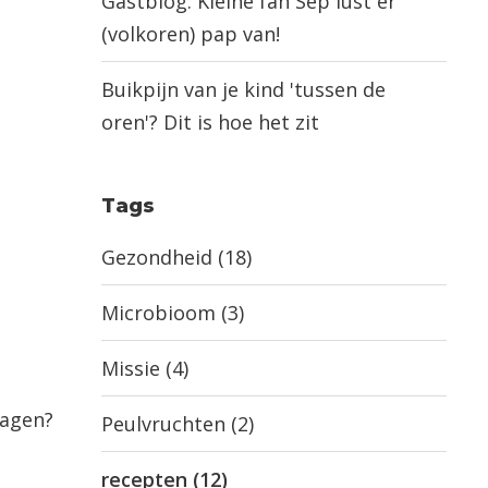
Gastblog: Kleine fan Sep lust er
(volkoren) pap van!
Buikpijn van je kind 'tussen de
oren'? Dit is hoe het zit
Tags
Gezondheid
(18)
Microbioom
(3)
Missie
(4)
dagen?
Peulvruchten
(2)
recepten
(12)