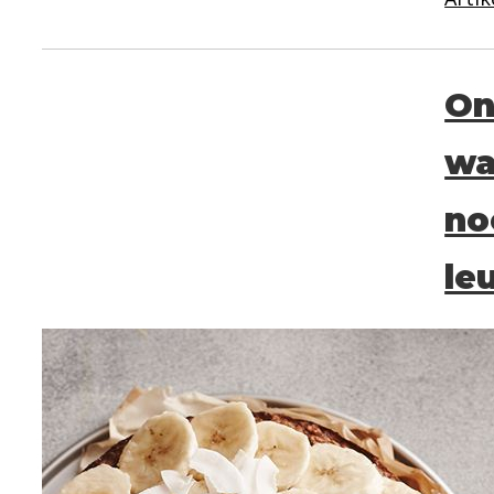
On
wa
no
le