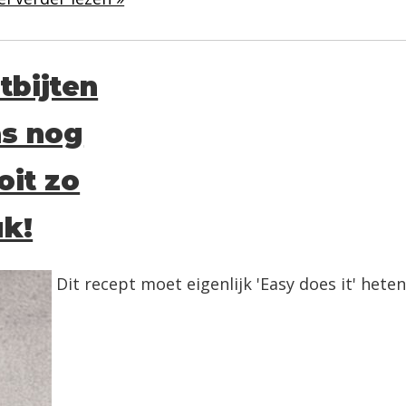
tbijten
s nog
oit zo
uk!
Dit recept moet eigenlijk 'Easy does it' heten. 