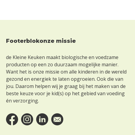
r
g
l
u
t
e
n
Footerblokonze missie
Footer
Z
o
de Kleine Keuken maakt biologische en voedzame
n
producten op een zo duurzaam mogelijke manier.
d
Want het is onze missie om alle kinderen in de wereld
e
gezond en energiek te laten opgroeien. Ook die van
r
jou. Daarom helpen wij je graag bij het maken van de
l
beste keuze voor je kid(s) op het gebied van voeding
a
én verzorging.
c
t
o
s
e