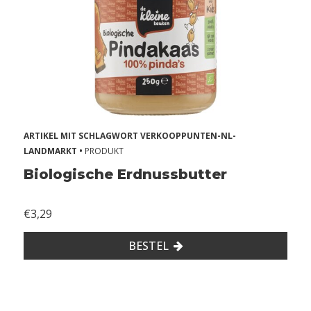
l
l
e
r
g
i
ARTIKEL MIT SCHLAGWORT VERKOOPPUNTEN-NL-
e
LANDMARKT •
PRODUKT
ë
Biologische Erdnussbutter
n
2
€3,29
Z
BESTEL
o
n
d
e