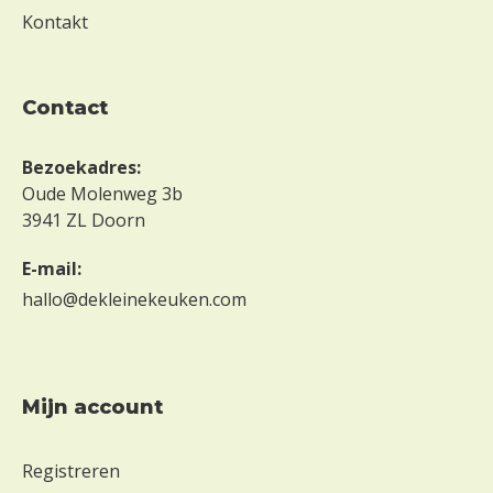
o
Kontakt
n
d
e
r
contact
m
e
Bezoekadres:
l
Oude Molenweg 3b
k
3941 ZL Doorn
Z
o
E-mail:
n
hallo@dekleinekeuken.com
d
e
r
s
e
mijn account
s
a
Registreren
m