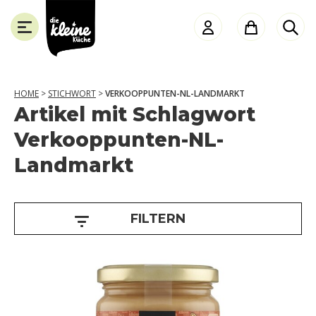
Die
Kleine
Küche
HOME
>
STICHWORT
>
VERKOOPPUNTEN-NL-LANDMARKT
Artikel mit Schlagwort
J
SLUITEN
Verkooppunten-NL-
a
Landmarkt
h
r
e
FILTERN
k
i
d
s
A