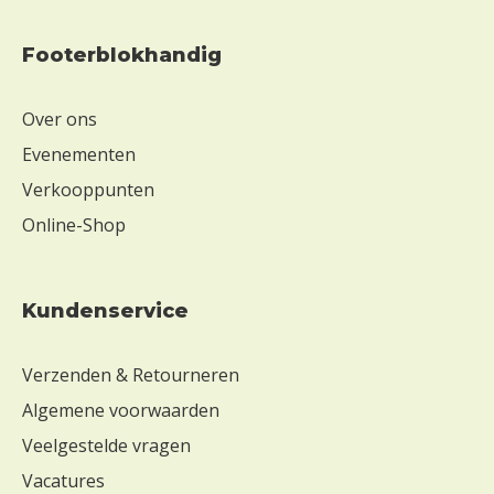
Z
o
Footerblokhandig
n
d
e
Over ons
r
Evenementen
s
o
Verkooppunten
j
Online-Shop
a
Z
o
Kundenservice
n
d
e
Verzenden & Retourneren
r
Algemene voorwaarden
e
i
Veelgestelde vragen
Z
Vacatures