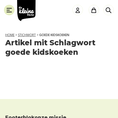
Die
Kleine
Küche
HOME
>
STICHWORT
>
GOEDE KIDSKOEKEN
Artikel mit Schlagwort
SLUITEN
goede kidskoeken
Footerblokonze missie