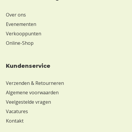
c
t
o
Over ons
s
Evenementen
e
Verkooppunten
Z
Online-Shop
o
n
d
e
Kundenservice
r
s
o
Verzenden & Retourneren
j
Algemene voorwaarden
a
Veelgestelde vragen
Z
o
Vacatures
n
Kontakt
d
e