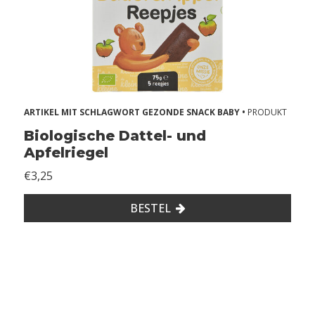
t
h
s
A
l
ARTIKEL MIT SCHLAGWORT GEZONDE SNACK BABY •
PRODUKT
l
Biologische Dattel- und
e
Apfelriegel
r
€3,25
g
i
BESTEL
e
ë
n
2