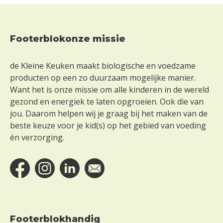
Z
o
n
d
Footerblokonze missie
Footer
e
r
de Kleine Keuken maakt biologische en voedzame
g
producten op een zo duurzaam mogelijke manier.
l
u
Want het is onze missie om alle kinderen in de wereld
t
gezond en energiek te laten opgroeien. Ook die van
e
jou. Daarom helpen wij je graag bij het maken van de
n
beste keuze voor je kid(s) op het gebied van voeding
én verzorging.
Z
o
n
d
e
r
l
a
Footerblokhandig