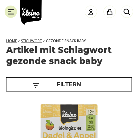
Die
Kleine
Küche
HOME
>
STICHWORT
>
GEZONDE SNACK BABY
Artikel mit Schlagwort
J
SLUITEN
gezonde snack baby
a
h
r
FILTERN
e
1
2
+
m
o
n