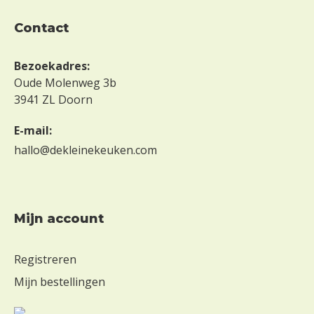
r
e
contact
i
Z
Bezoekadres:
o
Oude Molenweg 3b
n
3941 ZL Doorn
d
e
E-mail:
r
hallo@dekleinekeuken.com
m
e
l
k
mijn account
Z
o
n
Registreren
d
Mijn bestellingen
e
r