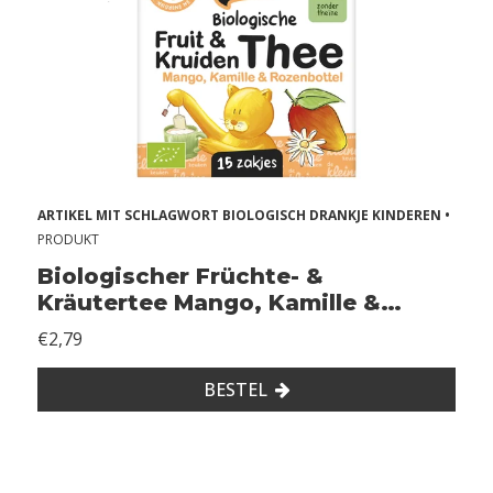
h
s
A
l
l
e
ARTIKEL MIT SCHLAGWORT BIOLOGISCH DRANKJE KINDEREN •
r
PRODUKT
g
Biologischer Früchte- &
i
Kräutertee Mango, Kamille &
Hagebutte
e
€2,79
ë
BESTEL
n
2
Z