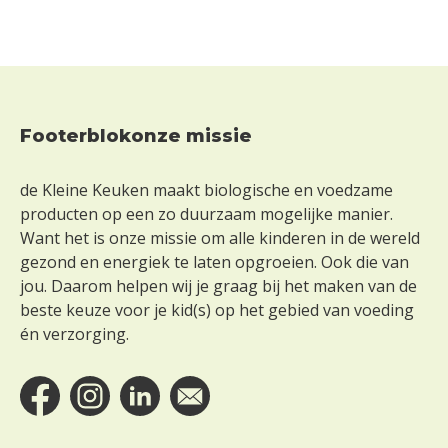
o
n
d
e
r
g
l
Footerblokonze missie
Footer
u
t
de Kleine Keuken maakt biologische en voedzame
e
producten op een zo duurzaam mogelijke manier.
n
Want het is onze missie om alle kinderen in de wereld
Z
gezond en energiek te laten opgroeien. Ook die van
o
jou. Daarom helpen wij je graag bij het maken van de
n
beste keuze voor je kid(s) op het gebied van voeding
d
én verzorging.
e
r
l
a
c