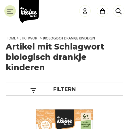
Die
Kleine
Küche
HOME
>
STICHWORT
>
BIOLOGISCH DRANKJE KINDEREN
Artikel mit Schlagwort
J
SLUITEN
biologisch drankje
a
kinderen
h
r
e
FILTERN
6
+
m
o
n
t