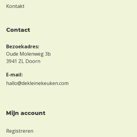
e
Kontakt
i
Z
o
contact
n
d
Bezoekadres:
e
Oude Molenweg 3b
r
3941 ZL Doorn
m
e
E-mail:
l
k
hallo@dekleinekeuken.com
Z
o
n
d
mijn account
e
r
Registreren
n