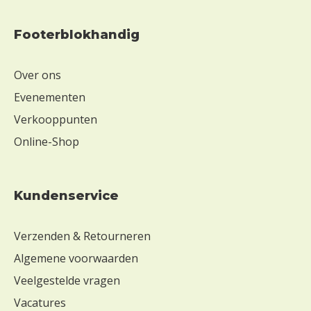
t
o
s
Footerblokhandig
e
Z
Over ons
o
Evenementen
n
d
Verkooppunten
e
Online-Shop
r
s
o
j
Kundenservice
a
Z
Verzenden & Retourneren
o
Algemene voorwaarden
n
d
Veelgestelde vragen
e
Vacatures
r