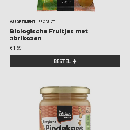
i
e
r
e
ASSORTIMENT •
PRODUCT
n
Biologische Fruitjes met
s
abrikozen
o
€1,69
j
a
BESTEL
m
o
s
t
e
r
d
m
e
l