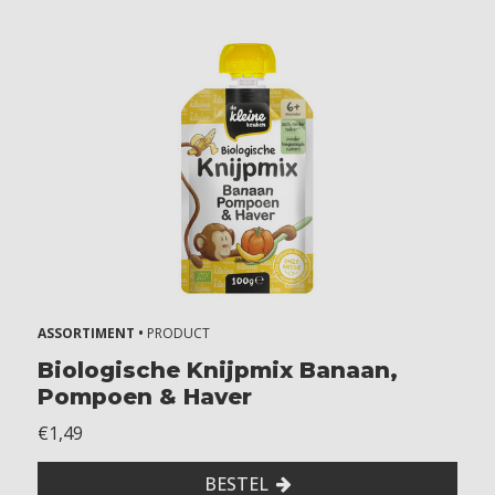
u
t
e
n
Z
o
n
d
e
r
l
a
c
ASSORTIMENT •
PRODUCT
t
o
Biologische Knijpmix Banaan,
s
Pompoen & Haver
e
€1,49
Z
o
BESTEL