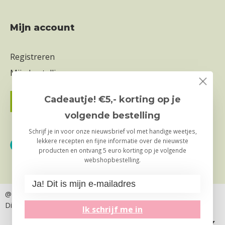
Mijn account
Registreren
Mijn bestellingen
Cadeautje! €5,- korting op je
volgende bestelling
Schrijf je in voor onze nieuwsbrief vol met handige weetjes,
lekkere recepten en fijne informatie over de nieuwste
producten en ontvang 5 euro korting op je volgende
webshopbestelling.
@ Copyright 2026
– Truly Foods B.V. | de Kleine Keuken
Disclaimer
Privacy- & Cookiebeleid
Ik schrijf me in
Nederlands