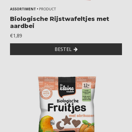
g
ASSORTIMENT •
PRODUCT
e
Biologische Rijstwafeltjes met
aardbei
e
n
€1,89
s
BESTEL
p
o
r
e
n
v
a
n
e