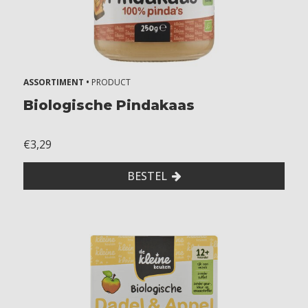
k
n
o
t
e
ASSORTIMENT •
PRODUCT
n
Biologische Pindakaas
€3,29
BESTEL