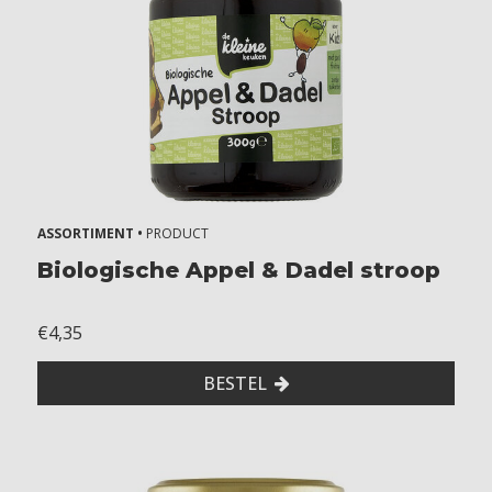
m
a
a
n
d
e
n
2
+
j
ASSORTIMENT •
PRODUCT
a
Biologische Appel & Dadel stroop
a
r
€4,35
k
i
BESTEL
d
s
A