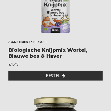
a
a
n
d
e
n
1
ASSORTIMENT •
PRODUCT
2
+
Biologische Knijpmix Wortel,
m
Blauwe bes & Haver
a
€1,49
a
n
BESTEL
d
e
n
1
8
+