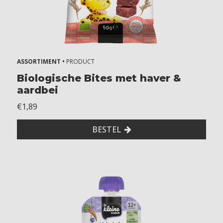
+
m
a
a
n
d
ASSORTIMENT •
PRODUCT
e
n
Biologische Bites met haver &
aardbei
7
+
€1,89
m
a
BESTEL
a
n
d
e
n
8
+
m