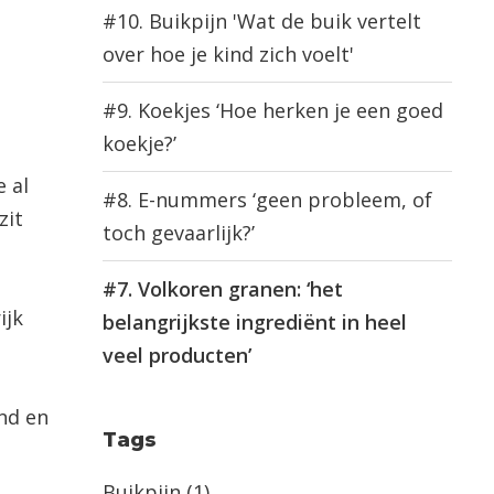
#10. Buikpijn 'Wat de buik vertelt
over hoe je kind zich voelt'
#9. Koekjes ‘Hoe herken je een goed
koekje?’
 al
#8. E-nummers ‘geen probleem, of
zit
toch gevaarlijk?’
#7. Volkoren granen: ‘het
ijk
belangrijkste ingrediënt in heel
veel producten’
nd en
Tags
Buikpijn
(1)