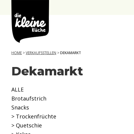
Die
Kleine
Küche
HOME
>
VERKAUFSSTELLEN
>
DEKAMARKT
Dekamarkt
ALLE
Brotaufstrich
Snacks
> Trockenfrüchte
> Quetschie