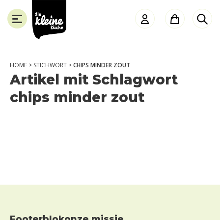
Die
Kleine
Küche
HOME
>
STICHWORT
>
CHIPS MINDER ZOUT
Artikel mit Schlagwort
SLUITEN
chips minder zout
Footerblokonze missie