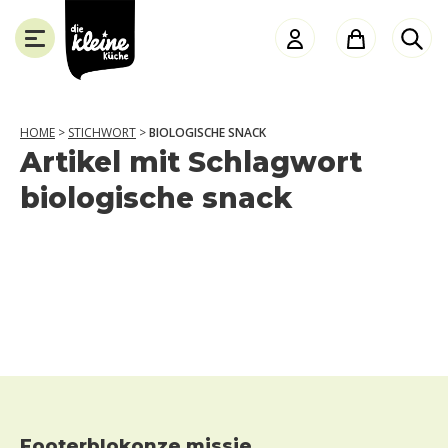
Die
Kleine
Küche
HOME
>
STICHWORT
>
BIOLOGISCHE SNACK
Artikel mit Schlagwort
SLUITEN
biologische snack
Footerblokonze missie