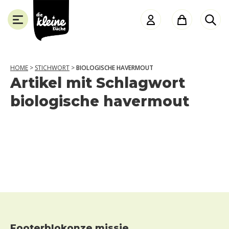
Die
Kleine
Küche
HOME
>
STICHWORT
>
BIOLOGISCHE HAVERMOUT
Artikel mit Schlagwort
SLUITEN
biologische havermout
Footerblokonze missie