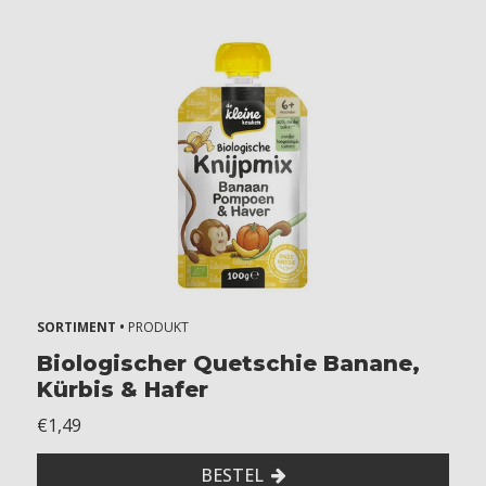
n
d
e
r
l
a
c
t
o
s
e
Z
o
n
SORTIMENT •
PRODUKT
d
Biologischer Quetschie Banane,
e
Kürbis & Hafer
r
s
€1,49
o
j
BESTEL