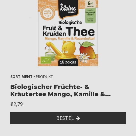
SORTIMENT •
PRODUKT
Biologischer Früchte- &
Kräutertee Mango, Kamille &
Hagebutte
€2,79
BESTEL