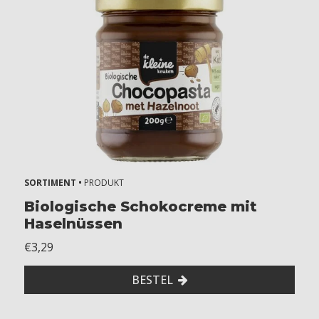
e
ë
n
2
Z
o
n
d
e
r
SORTIMENT •
PRODUKT
g
l
Biologische Schokocreme mit
u
Haselnüssen
t
€3,29
e
n
BESTEL
Z
o