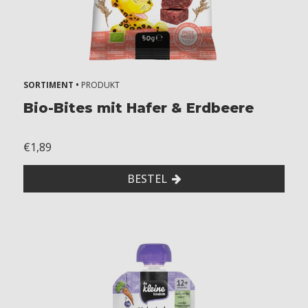
h
s
7
+
m
SORTIMENT •
PRODUKT
o
Bio-Bites mit Hafer & Erdbeere
n
t
h
€1,89
s
8
BESTEL
+
m
o
n
t
h
s
1