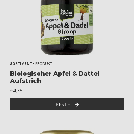
y
e
a
r
s
k
i
d
s
SORTIMENT •
PRODUKT
A
Biologischer Apfel & Dattel
Aufstrich
l
€4,35
l
e
BESTEL
r
g
i