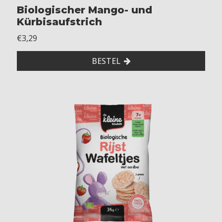
Biologischer Mango- und
o
Kürbisaufstrich
s
t
€3,29
e
r
BESTEL
d
-
-
-
-
M
i
l
c
h
-