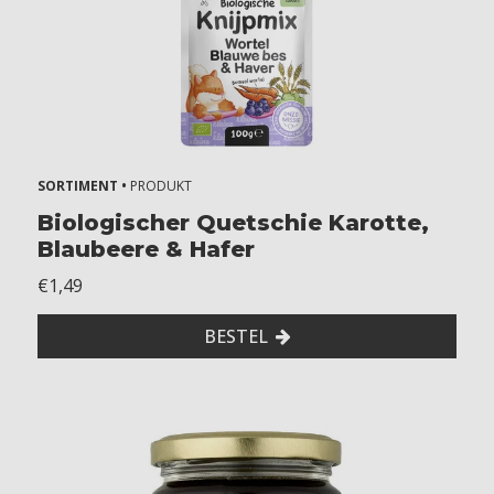
2
+
m
o
n
t
h
SORTIMENT •
PRODUKT
s
Biologischer Quetschie Karotte,
1
Blaubeere & Hafer
8
+
€1,49
m
o
BESTEL
n
t
h
s
2
+