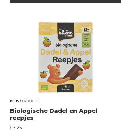
n
d
e
r
m
e
l
k
Z
o
n
d
e
r
n
o
PLUS •
PRODUCT
t
Biologische Dadel en Appel
e
reepjes
n
€3,25
Z