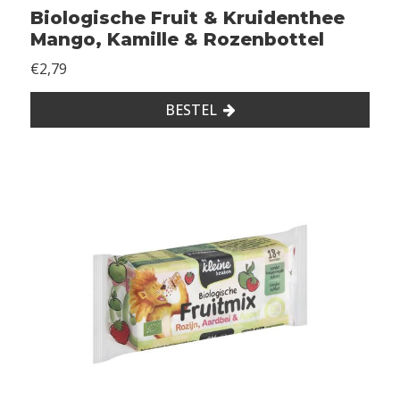
Biologische Fruit & Kruidenthee
t
Mango, Kamille & Rozenbottel
g
€2,79
e
e
BESTEL
n
s
p
o
r
e
n
v
a
n