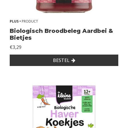
l
k
n
PLUS •
PRODUCT
o
Biologisch Broodbeleg Aardbei &
t
Bietjes
e
n
€3,29
BESTEL