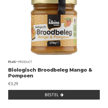
l
u
t
e
n
Z
o
n
d
e
r
PLUS •
PRODUCT
l
Biologisch Broodbeleg Mango &
a
Pompoen
c
t
€3,29
o
s
BESTEL
e
Z