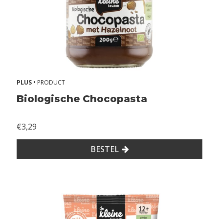
+
m
a
a
n
d
e
n
PLUS •
PRODUCT
2
Biologische Chocopasta
+
j
€3,29
a
a
BESTEL
r
k
i
d
s