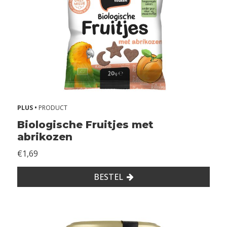
A
l
l
e
r
g
i
PLUS •
PRODUCT
e
Biologische Fruitjes met
ë
abrikozen
n
€1,69
Z
o
BESTEL
n
d
e
r
g