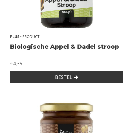
+
m
a
a
n
d
PLUS •
PRODUCT
e
n
Biologische Appel & Dadel stroop
1
2
€4,35
+
m
BESTEL
a
a
n
d
e
n
1
8