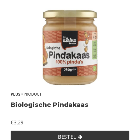
o
n
d
e
r
s
o
j
a
Z
o
n
d
PLUS •
PRODUCT
e
r
Biologische Pindakaas
e
i
€3,29
Z
o
BESTEL