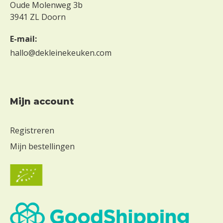
Oude Molenweg 3b
o
n
3941 ZL Doorn
d
e
E-mail:
r
hallo@dekleinekeuken.com
e
i
Z
o
Mijn account
n
d
Registreren
e
r
Mijn bestellingen
m
e
l
k
Z
o