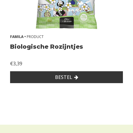
2
+
m
a
a
n
FAMILA •
PRODUCT
d
e
Biologische Rozijntjes
n
€3,39
A
l
BESTEL
l
e
r
g
i
e