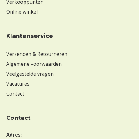
Verkooppunten
r
Online winkel
l
a
c
t
Klantenservice
o
s
Verzenden & Retourneren
e
Algemene voorwaarden
Z
o
Veelgestelde vragen
n
Vacatures
d
e
Contact
r
s
o
contact
j
a
Adres:
Z