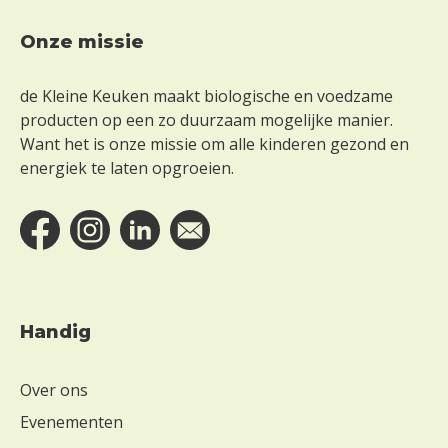
ë
Onze missie
n
Footer
Z
de Kleine Keuken maakt biologische en voedzame
o
producten op een zo duurzaam mogelijke manier.
n
Want het is onze missie om alle kinderen gezond en
d
energiek te laten opgroeien.
e
r
g
l
u
t
e
n
Handig
Z
o
Over ons
n
Evenementen
d
e