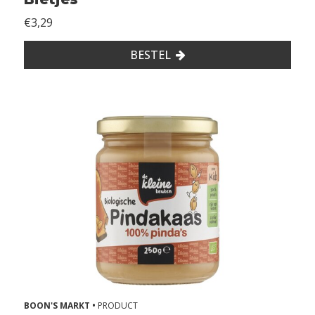
e
€3,29
v
a
BESTEL
t
g
e
e
n
s
p
o
r
e
n
v
BOON'S MARKT •
PRODUCT