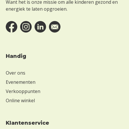
Want het is onze missie om alle kinderen gezond en
d
energiek te laten opgroeien.
m
e
l
k
n
o
t
Handig
e
n
Over ons
Evenementen
Verkooppunten
Online winkel
Klantenservice