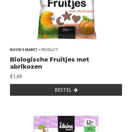
d
s
A
l
l
BOON'S MARKT •
PRODUCT
e
Biologische Fruitjes met
r
abrikozen
g
€1,69
i
e
BESTEL
ë
n
Z
o
n