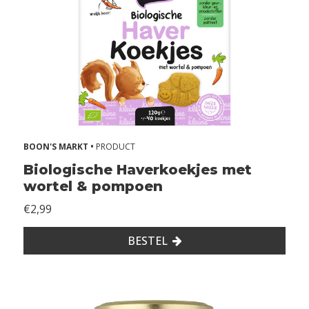
d
e
r
g
l
u
t
e
n
BOON'S MARKT •
PRODUCT
Z
o
Biologische Haverkoekjes met
n
wortel & pompoen
d
€2,99
e
r
BESTEL
l
a
c
t
o