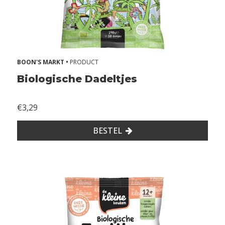
+
m
a
a
n
d
BOON'S MARKT •
PRODUCT
e
n
Biologische Dadeltjes
1
2
€3,29
+
m
BESTEL
a
a
n
d
e
n
k
i