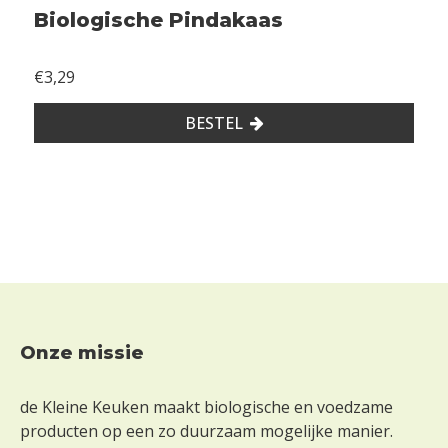
a
Biologische Pindakaas
n
€3,29
e
i
BESTEL
e
r
e
n
s
o
j
a
m
o
Onze missie
Footer
s
t
de Kleine Keuken maakt biologische en voedzame
e
producten op een zo duurzaam mogelijke manier.
r