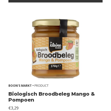
e
n
Z
o
n
d
e
r
p
i
n
d
a
Z
o
BOON'S MARKT •
PRODUCT
n
Biologisch Broodbeleg Mango &
d
Pompoen
e
r
€3,29