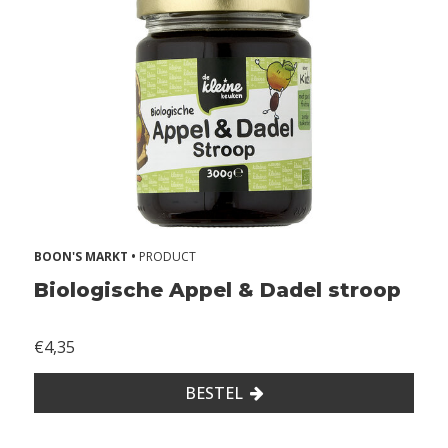
s
e
Z
o
n
d
e
r
s
o
j
BOON'S MARKT •
PRODUCT
a
Biologische Appel & Dadel stroop
Z
o
n
€4,35
d
e
BESTEL
r
e