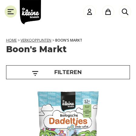
de
Kleine
Keuken
HOME
>
VERKOOPPUNTEN
>
BOON'S MARKT
Boon's Markt
L
SLUITEN
e
e
FILTEREN
f
t
i
j
d
6