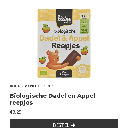
i
Z
o
n
d
e
r
m
e
l
k
Z
o
BOON'S MARKT •
PRODUCT
n
d
Biologische Dadel en Appel
e
reepjes
r
€3,25
n
o
BESTEL
t