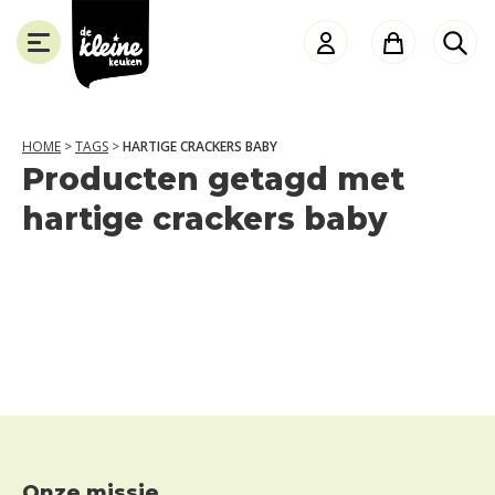
de
Kleine
Keuken
HOME
>
TAGS
>
HARTIGE CRACKERS BABY
Producten getagd met
SLUITEN
hartige crackers baby
Onze missie