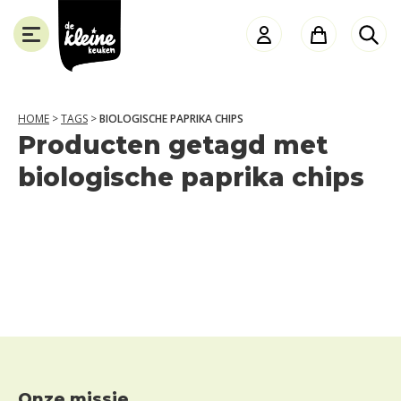
de
Kleine
Keuken
HOME
>
TAGS
>
BIOLOGISCHE PAPRIKA CHIPS
Producten getagd met
SLUITEN
biologische paprika chips
Onze missie