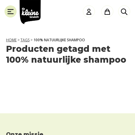
de
Kleine
Keuken
HOME
>
TAGS
>
100% NATUURLIJKE SHAMPOO
Producten getagd met
SLUITEN
100% natuurlijke shampoo
Onze missie