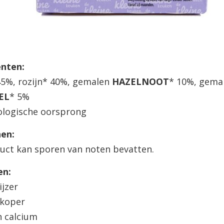
ënten:
45%, rozijn* 40%, gemalen
HAZELNOOT
* 10%, gema
EL
* 5%
ologische oorsprong
nen:
uct kan sporen van noten bevatten.
en:
ijzer
 koper
n calcium