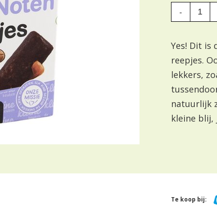
-
Yes! Dit is
reepjes. O
lekkers, zo
tussendoort
natuurlijk 
kleine blij, j
Te koop bij: