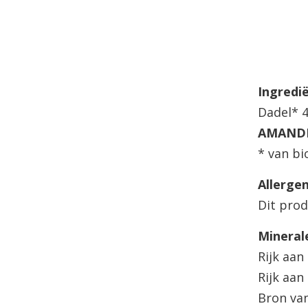
Ingredi
Dadel* 
AMAND
* van bi
Allerge
Dit prod
Mineral
Rijk aan 
Rijk aan
Bron va