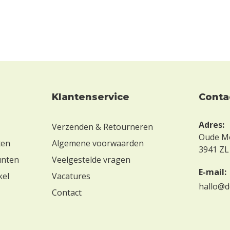
Klantenservice
conta
Adres:
Verzenden & Retourneren
Oude M
ten
Algemene voorwaarden
3941 ZL
unten
Veelgestelde vragen
E-mail:
kel
Vacatures
hallo@d
Contact