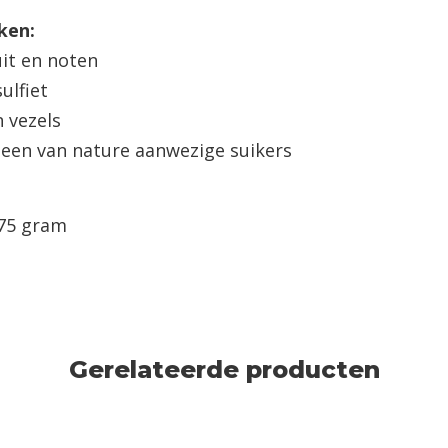
ken:
it en noten
ulfiet
 vezels
leen van nature aanwezige suikers
 75 gram
Gerelateerde producten