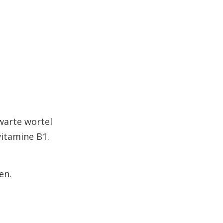
warte wortel
vitamine B1.
en.