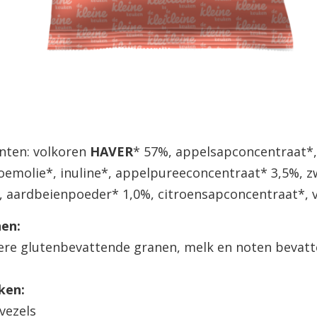
nten: volkoren
HAVER
* 57%, appelsapconcentraat*,
emolie*, inuline*, appelpureeconcentraat* 3,5%, z
, aardbeienpoeder* 1,0%, citroensapconcentraat*, 
nen:
ere glutenbevattende granen, melk en noten bevatt
ken:
 vezels