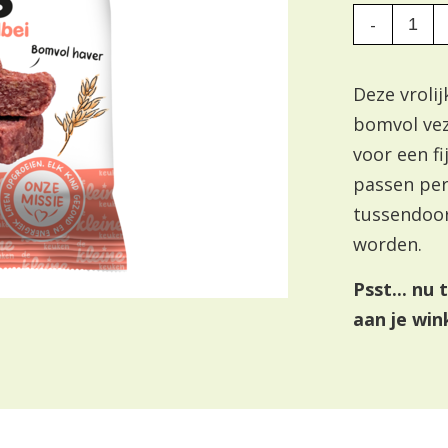
-
Deze vrolij
bomvol vez
voor een f
passen per
tussendoor
worden.
Psst... nu 
aan je win