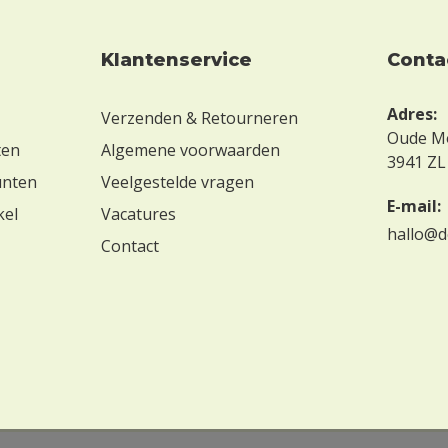
Klantenservice
conta
Adres:
Verzenden & Retourneren
Oude M
ten
Algemene voorwaarden
3941 ZL
unten
Veelgestelde vragen
E-mail:
kel
Vacatures
hallo@d
Contact