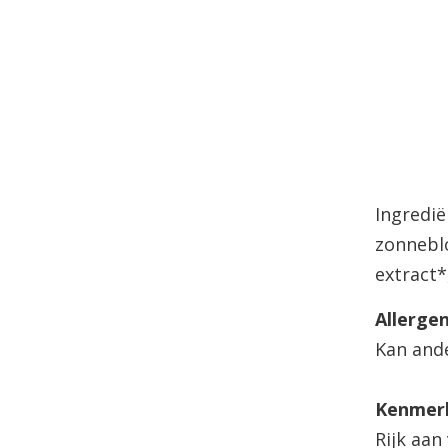
Ingredië
zonneblo
extract*
Allerge
Kan and
Kenmer
Rijk aan